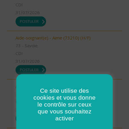
CDI
31/07/2026
POSTULER
Aide-soignant(e) - Aime (73210) (H/F)
73 - Savoie
CDI
31/07/2026
POSTULER
Auxiliaire de vie - Mimizan (H/F)
Ce site utilise des
40 - Landes
cookies et vous donne
CDI
le contrôle sur ceux
31/07/2026
que vous souhaitez
activer
POSTULER