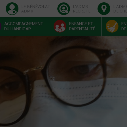
LE BÉNÉVOLAT
L'ADMR
L'ADM
ADMR
RECRUTE
DE CH
ACCOMPAGNEMENT
ENFANCE ET
EN
DU HANDICAP
PARENTALITÉ
DE