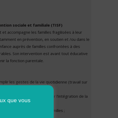
ntion sociale et familiale (TISF)
t et accompagne les familles fragilisées à leur
 notamment en prévention, en soutien et /ou dans le
enfance auprès de familles confrontées à des
urables. Son intervention est avant tout éducative
ir la fonction parentale.
plir les gestes de la vie quotidienne (travail sur
 soi, gestion du budget, etc.) ;
accompagnement pour favoriser l’intégration de la
ceux que vous
ronnement ;
hème regroupant plusieurs familles ;
parents/enfants.