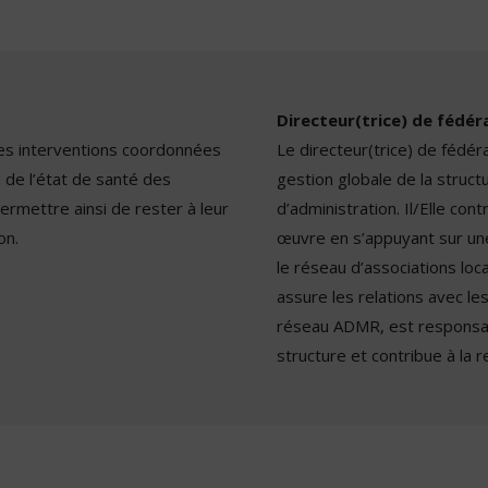
Directeur(trice) de fédé
 des interventions coordonnées
Le directeur(trice) de fédé
 de l’état de santé des
gestion globale de la structu
rmettre ainsi de rester à leur
d’administration. Il/Elle cont
on.
œuvre en s’appuyant sur une 
le réseau d’associations loc
assure les relations avec le
réseau ADMR, est responsabl
structure et contribue à la 