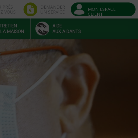
R PRÈS
DEMANDER
MON ESPACE
EZ VOUS
UN SERVICE
CLIENT
TRETIEN
AIDE
 LA MAISON
AUX AIDANTS