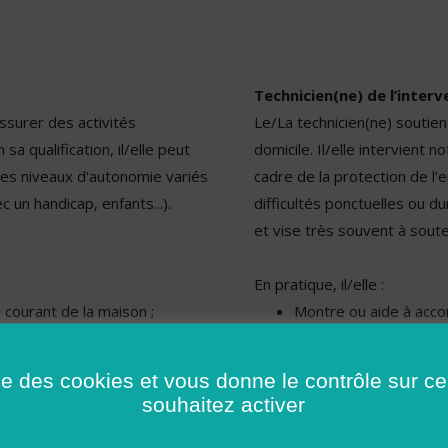
Technicien(ne) de l’interve
assurer des activités
Le/La technicien(ne) soutien
a qualification, il/elle peut
domicile. Il/elle intervient
 des niveaux d'autonomie variés
cadre de la protection de l’
 un handicap, enfants...).
difficultés ponctuelles ou d
et vise très souvent à souten
En pratique, il/elle :
n courant de la maison ;
Montre ou aide à accom
ats alimentaires ainsi qu’à la
l’hygiène et l’image de
A un rôle d’aide et d’
ise des cookies et vous donne le contrôle sur 
édecin, le coiffeur par
famille dans son envi
souhaitez activer
Anime des ateliers à t
arches administratives.
Assure une médiation 