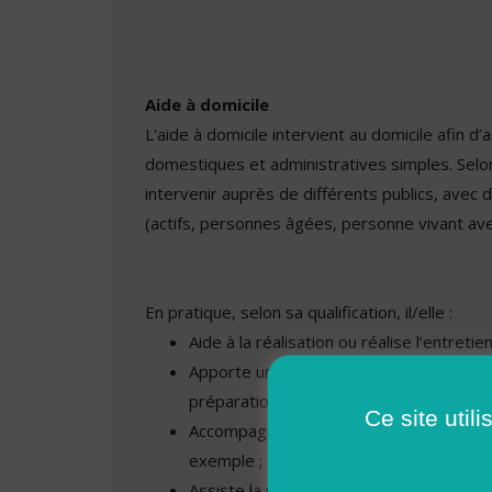
Aide à domicile
L'aide à domicile intervient au domicile afin d’
domestiques et administratives simples. Selon s
intervenir auprès de différents publics, avec
(actifs, personnes âgées, personne vivant avec
En pratique, selon sa qualification, il/elle :
Aide à la réalisation ou réalise l’entretie
Apporte une aide à la réalisation des ach
préparation des repas ;
Ce site util
Accompagne la personne aidée chez le m
exemple ;
Assiste la personne aidée dans les dém