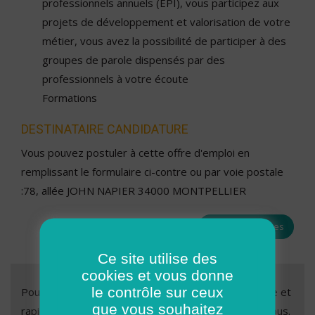
professionnels annuels (EPI), vous participez aux
projets de développement et valorisation de votre
métier, vous avez la possibilité de participer à des
groupes de parole dispensés par des
professionnels à votre écoute
Formations
DESTINATAIRE CANDIDATURE
Vous pouvez postuler à cette offre d'emploi en
remplissant le formulaire ci-contre ou par voie postale
:78, allée JOHN NAPIER 34000 MONTPELLIER
Toutes les offres
Ce site utilise des
cookies et vous donne
le contrôle sur ceux
Pour nous soumettre votre candidature, c’est simple et
que vous souhaitez
rapide. Il vous suffit de remplir le formulaire ci-dessous.