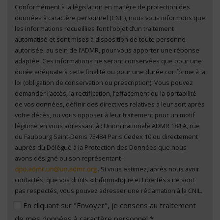
Conformément à la législation en matière de protection des
En cliquant sur "Envoyer", je consens au traitement
données à caractère personnel (CNIL), nous vous informons que
de mes données à caractère personnel
*
les informations recueillies font l’objet d’un traitement
automatisé et sont mises à disposition de toute personne
autorisée, au sein de l’ADMR, pour vous apporter une réponse
adaptée. Ces informations ne seront conservées que pour une
durée adéquate à cette finalité ou pour une durée conforme à la
loi (obligation de conservation ou prescription). Vous pouvez
demander l’accès, la rectification, l’effacement ou la portabilité
de vos données, définir des directives relatives à leur sort après
votre décès, ou vous opposer à leur traitement pour un motif
légitime en vous adressant à : Union nationale ADMR 184 A, rue
du Faubourg Saint-Denis 75484 Paris Cedex 10 ou directement
auprès du Délégué à la Protection des Données que nous
avons désigné ou son représentant :
. Si vous estimez, après nous avoir
contactés, que vos droits « Informatique et Libertés » ne sont
pas respectés, vous pouvez adresser une réclamation à la CNIL.
En cliquant sur "Envoyer", je consens au traitement
de mes données à caractère personnel *