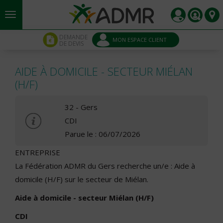
Aller au contenu principal
Panneau de gestion des cookies
DEMANDE
MON ESPACE CLIENT
DE DEVIS
AIDE À DOMICILE - SECTEUR MIÉLAN
(H/F)
32 - Gers
CDI
Parue le : 06/07/2026
ENTREPRISE
La Fédération ADMR du Gers recherche un/e : Aide à
domicile (H/F) sur le secteur de Miélan.
Aide à domicile - secteur Miélan (H/F)
CDI