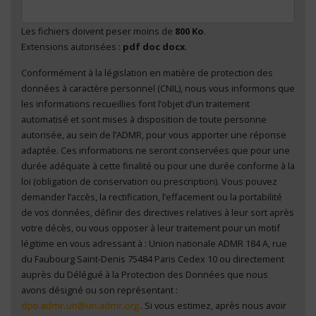
Les fichiers doivent peser moins de
800 Ko
.
Extensions autorisées :
pdf doc docx
.
Conformément à la législation en matière de protection des
En cliquant sur "Envoyer", je consens au traitement
données à caractère personnel (CNIL), nous vous informons que
de mes données à caractère personnel
*
les informations recueillies font l’objet d’un traitement
automatisé et sont mises à disposition de toute personne
autorisée, au sein de l’ADMR, pour vous apporter une réponse
adaptée. Ces informations ne seront conservées que pour une
durée adéquate à cette finalité ou pour une durée conforme à la
loi (obligation de conservation ou prescription). Vous pouvez
demander l’accès, la rectification, l’effacement ou la portabilité
de vos données, définir des directives relatives à leur sort après
votre décès, ou vous opposer à leur traitement pour un motif
légitime en vous adressant à : Union nationale ADMR 184 A, rue
du Faubourg Saint-Denis 75484 Paris Cedex 10 ou directement
auprès du Délégué à la Protection des Données que nous
avons désigné ou son représentant :
. Si vous estimez, après nous avoir