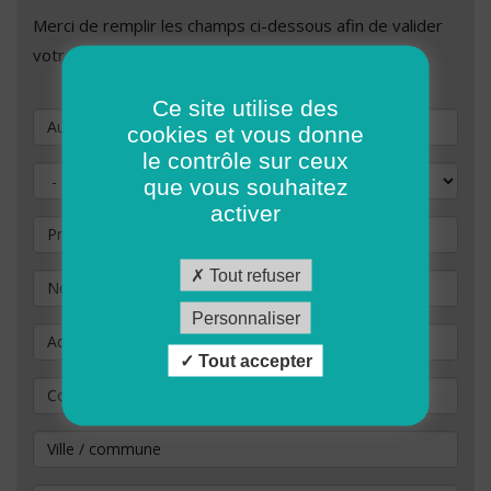
Merci de remplir les champs ci-dessous afin de valider
votre demande de candidature.
Ce site utilise des
Vous souhaitez postuler au poste de
cookies et vous donne
le contrôle sur ceux
Civilité
que vous souhaitez
activer
Prénom
Tout refuser
Nom
*
Personnaliser
Adresse
Tout accepter
Code Postal
*
Ville / commune