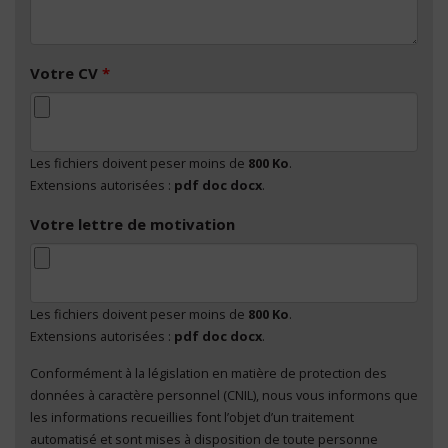
Votre CV
*
Les fichiers doivent peser moins de
800 Ko
.
Extensions autorisées :
pdf doc docx
.
Votre lettre de motivation
Les fichiers doivent peser moins de
800 Ko
.
Extensions autorisées :
pdf doc docx
.
Conformément à la législation en matière de protection des
En cliquant sur "Envoyer", je consens au traitement
données à caractère personnel (CNIL), nous vous informons que
de mes données à caractère personnel
*
les informations recueillies font l’objet d’un traitement
automatisé et sont mises à disposition de toute personne