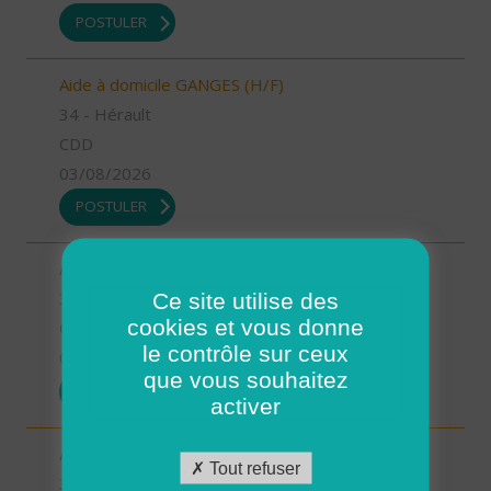
POSTULER
Aide à domicile GANGES (H/F)
34 - Hérault
CDD
03/08/2026
POSTULER
Auxiliaire de vie GANGES (H/F)
Ce site utilise des
34 - Hérault
cookies et vous donne
CDI
le contrôle sur ceux
03/08/2026
que vous souhaitez
POSTULER
activer
Aide à domicile CASTRIES (H/F)
Tout refuser
34 - Hérault