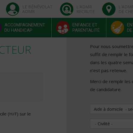
LE BÉNÉVOLAT
L'ADMR
L'ADM
ADMR
RECRUTE
DE CH
ACCOMPAGNEMENT
ENFANCE ET
EN
DU HANDICAP
PARENTALITÉ
DE
ECTEUR
Pour nous soumettre v
suffit de remplir le 
dans les quatre sema
n’est pas retenue.
Merci de remplir les
de candidature.
Vous souhaitez pos
ile (H/F) sur le
Civilité