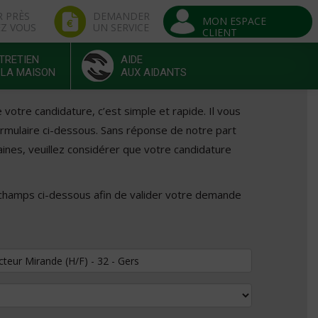
R PRÈS
DEMANDER
MON ESPACE
EZ VOUS
UN SERVICE
CLIENT
TRETIEN
AIDE
 LA MAISON
AUX AIDANTS
otre candidature, c’est simple et rapide. Il vous
formulaire ci-dessous. Sans réponse de notre part
ines, veuillez considérer que votre candidature
 champs ci-dessous afin de valider votre demande
tuler au poste de