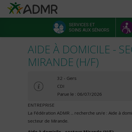
Aller au contenu principal
Panneau de gestion des cookies
SERVICES ET
SOINS AUX SÉNIORS
Menu principal
AIDE À DOMICILE - S
MIRANDE (H/F)
32 - Gers
CDI
Parue le : 06/07/2026
ENTREPRISE
La Fédération ADMR ... recherche un/e : Aide à domic
secteur de Mirande.
Aide à domicile - secteur Mirande (H/F)