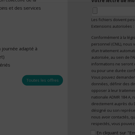
Votre lettre de mo
oins et des services
Les fichiers doivent pe
Extensions autorisées :
Conformément à la légis
En cliquant sur "E
personnel (CNIL), nous v
caractère personn
n journée adapté à
d’un traitement automatisé et sont mises à disposition de toute
et)
autorisée, au sein de l
informations ne seront 
fériés
ou pour une durée confor
Vous pouvez demander l’a
Toutes les offres
données, définir des dir
opposer à leur traitemen
nationale ADMR 184 A, r
directement auprès du 
désigné ou son représe
nous avoir contactés, qu
respectés, vous pouvez 
En cliquant sur "