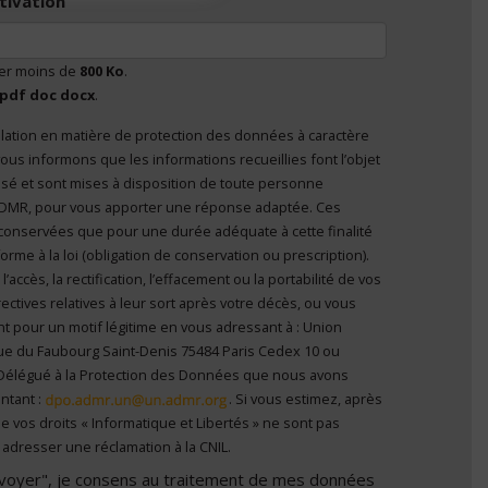
tivation
ser moins de
800 Ko
.
pdf doc docx
.
lation en matière de protection des données à caractère
nvoyer", je consens au traitement de mes données à
ous informons que les informations recueillies font l’objet
el
*
 personne
’ADMR, pour vous apporter une réponse adaptée. Ces
conservées que pour une durée adéquate à cette finalité
me à la loi (obligation de conservation ou prescription).
ccès, la rectification, l’effacement ou la portabilité de vos
ectives relatives à leur sort après votre décès, ou vous
t pour un motif légitime en vous adressant à : Union
ue du Faubourg Saint-Denis 75484 Paris Cedex 10 ou
Délégué à la Protection des Données que nous avons
ntant :
. Si vous estimez, après
e vos droits « Informatique et Libertés » ne sont pas
adresser une réclamation à la CNIL.
Envoyer", je consens au traitement de mes données