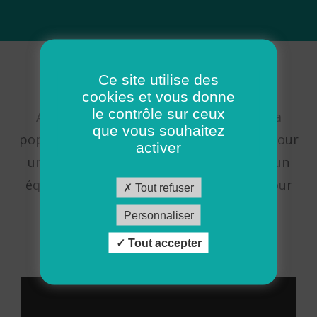
L'esprit ADMR
Ce site utilise des
cookies et vous donne
le contrôle sur ceux
Apporter des services à l’ensemble de la
que vous souhaitez
population de la naissance à la fin de vie pour
activer
un peu plus de confort, pour retrouver un
équilibre familial, ou tout simplement pour
Tout refuser
continuer à vivre chez soi.
Personnaliser
Tout accepter