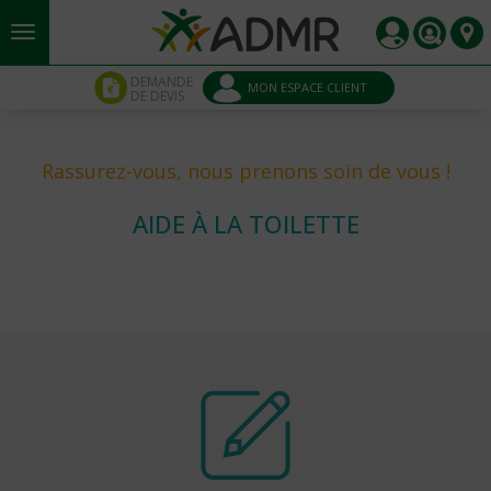
Aller au contenu principal
Panneau de gestion des cookies
DEMANDE
MON ESPACE CLIENT
DE DEVIS
Rassurez-vous, nous prenons soin de vous !
AIDE À LA TOILETTE