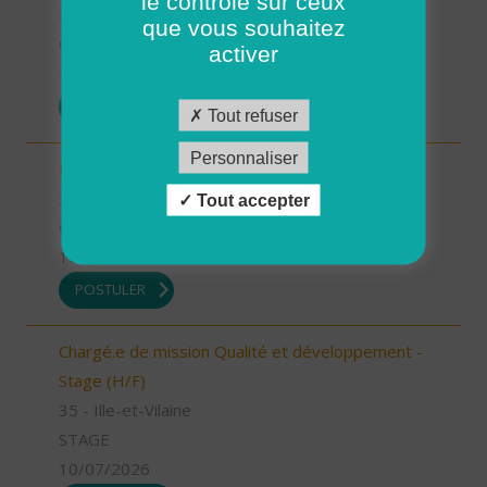
le contrôle sur ceux
26 - Drôme
que vous souhaitez
CDD
activer
13/07/2026
POSTULER
Tout refuser
Personnaliser
Infirmier référent (H/F)
26 - Drôme
Tout accepter
CDI
10/07/2026
POSTULER
Chargé.e de mission Qualité et développement -
Stage (H/F)
35 - Ille-et-Vilaine
STAGE
10/07/2026