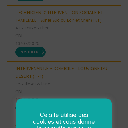
TECHNICIEN D’INTERVENTION SOCIALE ET
FAMILIALE - Sur le Sud du Loir et Cher (H/F)
41 - Loir-et-Cher
CDI
13/07/2026
POSTULER
INTERVENANT.E A DOMICILE - LOUVIGNE DU
DESERT (H/F)
35 - Ille-et-Vilaine
CDI
13/07/2026
POSTULER
Ce site utilise des
cookies et vous donne
Aide à domicile Cléon d'Andran (H/F)