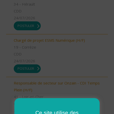
34 - Hérault
CDD
24/07/2026
POSTULER
Chargé de projet ESMS Numérique (H/F)
19 - Corrèze
CDD
24/07/2026
POSTULER
Responsable de secteur sur Onzain - CDI Temps
Plein (H/F)
41 - Loir-et-Cher
CDI
23/07/2026
Ce site utilise des