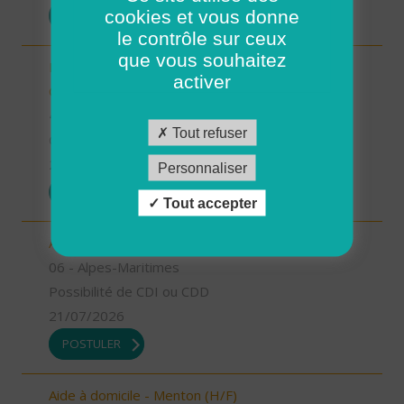
cookies et vous donne
POSTULER
le contrôle sur ceux
que vous souhaitez
Responsable de secteur sur Noyers sur Cher -
activer
CDD 2 mois Temps Plein (H/F)
41 - Loir-et-Cher
Tout refuser
CDD
23/07/2026
Personnaliser
POSTULER
Tout accepter
Aide à domicile- Antibes (H/F)
06 - Alpes-Maritimes
Possibilité de CDI ou CDD
21/07/2026
POSTULER
Aide à domicile - Menton (H/F)