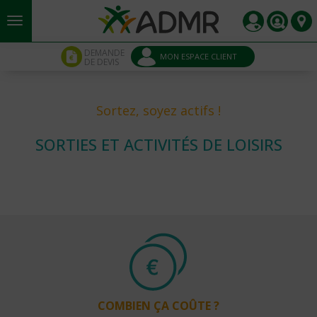
Aller au contenu principal
Panneau de gestion des cookies
DEMANDE
MON ESPACE CLIENT
DE DEVIS
Sortez, soyez actifs !
SORTIES ET ACTIVITÉS DE LOISIRS
COMBIEN ÇA COÛTE ?