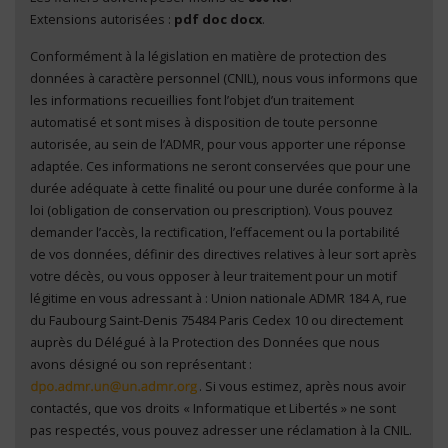
Extensions autorisées :
pdf doc docx
.
Conformément à la législation en matière de protection des
En cliquant sur "Envoyer", je consens au traitement
données à caractère personnel (CNIL), nous vous informons que
de mes données à caractère personnel
*
les informations recueillies font l’objet d’un traitement
automatisé et sont mises à disposition de toute personne
autorisée, au sein de l’ADMR, pour vous apporter une réponse
adaptée. Ces informations ne seront conservées que pour une
durée adéquate à cette finalité ou pour une durée conforme à la
loi (obligation de conservation ou prescription). Vous pouvez
demander l’accès, la rectification, l’effacement ou la portabilité
de vos données, définir des directives relatives à leur sort après
votre décès, ou vous opposer à leur traitement pour un motif
légitime en vous adressant à : Union nationale ADMR 184 A, rue
du Faubourg Saint-Denis 75484 Paris Cedex 10 ou directement
auprès du Délégué à la Protection des Données que nous
avons désigné ou son représentant :
. Si vous estimez, après nous avoir
contactés, que vos droits « Informatique et Libertés » ne sont
pas respectés, vous pouvez adresser une réclamation à la CNIL.