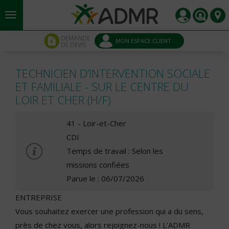
Aller au contenu principal
Panneau de gestion des cookies
DEMANDE
MON ESPACE CLIENT
DE DEVIS
TECHNICIEN D’INTERVENTION SOCIALE
ET FAMILIALE - SUR LE CENTRE DU
LOIR ET CHER (H/F)
41 - Loir-et-Cher
CDI
Temps de travail : Selon les
missions confiées
Parue le : 06/07/2026
ENTREPRISE
Vous souhaitez exercer une profession qui a du sens,
près de chez vous, alors rejoignez-nous ! L’ADMR