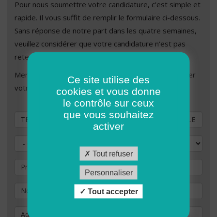
Pour nous soumettre votre candidature, c’est simple et
rapide. Il vous suffit de remplir le formulaire ci-dessous.
Sans réponse de notre part dans les quatre semaines,
veuillez considérer que votre candidature n’est pas
retenue.
Merci de remplir les champs ci-dessous afin de valider
Ce site utilise des
votre demande de candidature.
cookies et vous donne
le contrôle sur ceux
que vous souhaitez
Vous souhaitez postuler au poste de
activer
Civilité
Tout refuser
Prénom
Personnaliser
Nom
*
Tout accepter
Adresse