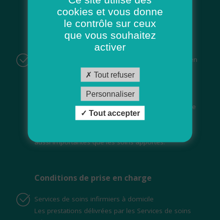
• Ergothérapeute ou psychomotricien
cookies et vous donne
• Assistant de soins en gérontologie
le contrôle sur ceux
Cette équipe travaille dans le cadre d’un Service de
que vous souhaitez
soins infirmiers à domicile (Ssiad) de l’ADMR.
activer
L’Équipe spécialisée Alzheimer de l’ADMR travaille en
coordination avec :
Tout refuser
• Les professionnels médicaux, paramédicaux et
Personnaliser
sociaux (médecins traitants, services d’aide…)
• Les structures spécialisées dans la prise en charge
Tout accepter
de la maladie d’Alzheimer.
À l’ADMR, l’écoute et la relation humaine sont tout
aussi importantes que les soins apportés.
Conditions de prise en charge
Services de soins infirmiers à domicile
Les prestations délivrées par les Services de soins