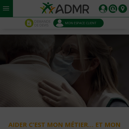
Aller au contenu principal
Panneau de gestion des cookies
DEMANDE
MON ESPACE CLIENT
DE DEVIS
AIDER C’EST MON MÉTIER… ET MON