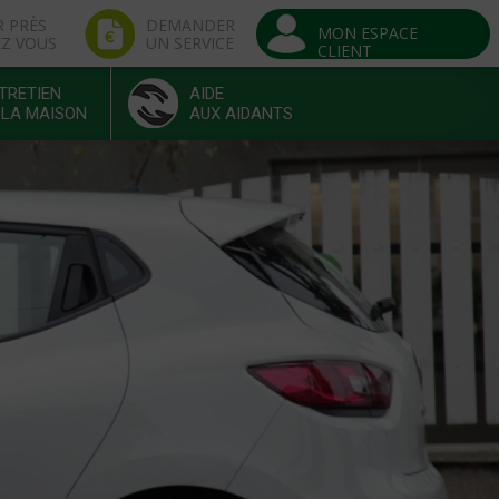
R PRÈS
DEMANDER
MON ESPACE
EZ VOUS
UN SERVICE
CLIENT
TRETIEN
AIDE
 LA MAISON
AUX AIDANTS