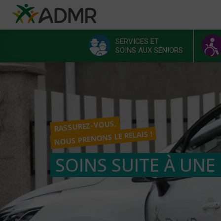
Aller au contenu principal
Panneau de gestion des cookies
SERVICES ET
SOINS AUX SÉNIORS
Menu principal
RASSUREZ-VOUS,
NOUS PRENONS LE RELAIS !
SOINS SUITE À UNE