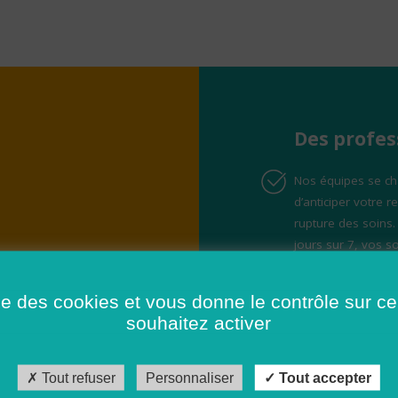
Des profes
Nos équipes se cha
d’anticiper votre 
rupture des soins.
jours sur 7, vos so
ise des cookies et vous donne le contrôle sur 
souhaitez activer
Tout refuser
Personnaliser
Tout accepter