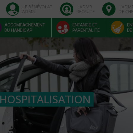
LE BÉNÉVOLAT
L'ADMR
L'ADM
ADMR
RECRUTE
DE CH
ACCOMPAGNEMENT
ENFANCE ET
EN
DU HANDICAP
PARENTALITÉ
DE
 HOSPITALISATION