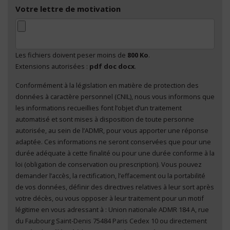
Votre lettre de motivation
Les fichiers doivent peser moins de
800 Ko
.
Extensions autorisées :
pdf doc docx
.
Conformément à la législation en matière de protection des
En cliquant sur "Envoyer", je consens au traitement
données à caractère personnel (CNIL), nous vous informons que
de mes données à caractère personnel
*
les informations recueillies font l’objet d’un traitement
automatisé et sont mises à disposition de toute personne
autorisée, au sein de l’ADMR, pour vous apporter une réponse
adaptée. Ces informations ne seront conservées que pour une
durée adéquate à cette finalité ou pour une durée conforme à la
loi (obligation de conservation ou prescription). Vous pouvez
demander l’accès, la rectification, l’effacement ou la portabilité
de vos données, définir des directives relatives à leur sort après
votre décès, ou vous opposer à leur traitement pour un motif
légitime en vous adressant à : Union nationale ADMR 184 A, rue
du Faubourg Saint-Denis 75484 Paris Cedex 10 ou directement