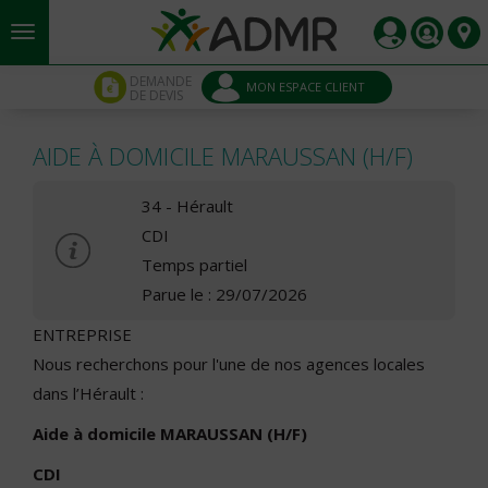
Aller au contenu principal
Panneau de gestion des cookies
DEMANDE
MON ESPACE CLIENT
DE DEVIS
AIDE À DOMICILE MARAUSSAN (H/F)
34 - Hérault
CDI
Temps partiel
Parue le : 29/07/2026
ENTREPRISE
Nous recherchons pour l'une de nos agences locales
dans l’Hérault :
Aide à domicile MARAUSSAN (H/F)
CDI