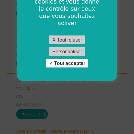
cookies et vous donne
07/07/2026
le contrôle sur ceux
POSTULER
que vous souhaitez
activer
Aide à domicile - secteur Condom (H/F)
32 - Gers
Tout refuser
CDI
Personnaliser
06/07/2026
Tout accepter
POSTULER
Aide à domicile - secteur Fleurance (H/F)
32 - Gers
CDI
06/07/2026
POSTULER
Aide à domicile - secteur Miélan (H/F)