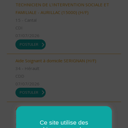
TECHNICIEN DE L'INTERVENTION SOCIALE ET
FAMILIALE - AURILLAC (15000) (H/F)
15 - Cantal
CDI
07/07/2026
POSTULER
Aide Soignant à domicile SERIGNAN (H/F)
34 - Hérault
CDD
07/07/2026
POSTULER
Aide Soignant à domicile SERIGNAN (H/F)
34 - Hérault
Ce site utilise des
CDI