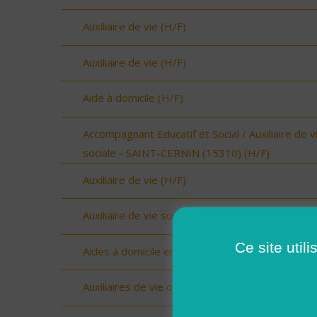
Auxiliaire de vie (H/F)
Auxiliaire de vie (H/F)
Aide à domicile (H/F)
Accompagnant Educatif et Social / Auxiliaire de v
sociale - SAINT-CERNIN (15310) (H/F)
Auxiliaire de vie (H/F)
Auxiliaire de vie sociale Upie (H/F)
Ce site util
Aides à domicile emploi saisonnier (H/F)
Auxiliaires de vie ou Aides à domicile (H/F)