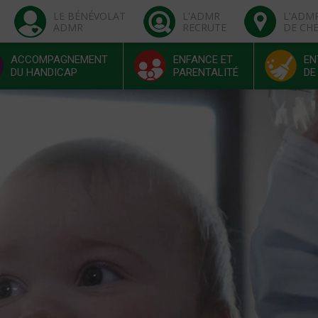
LE BÉNÉVOLAT
L'ADMR
L'ADM
ADMR
RECRUTE
DE CH
ACCOMPAGNEMENT
ENFANCE ET
EN
DU HANDICAP
PARENTALITÉ
DE