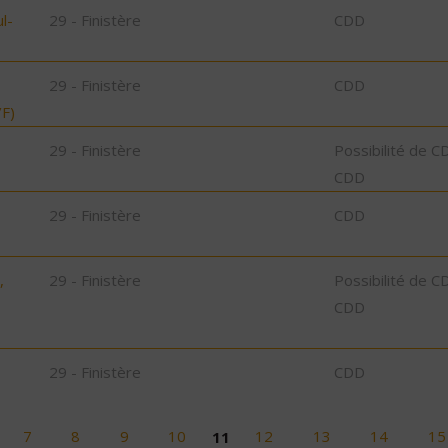
l-
29 - Finistère
CDD
29 - Finistère
CDD
F)
29 - Finistère
Possibilité de C
CDD
29 - Finistère
CDD
,
29 - Finistère
Possibilité de C
CDD
29 - Finistère
CDD
7
8
9
10
11
12
13
14
15