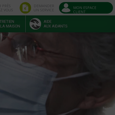
R PRÈS
DEMANDER
MON ESPACE
EZ VOUS
UN SERVICE
CLIENT
TRETIEN
AIDE
 LA MAISON
AUX AIDANTS