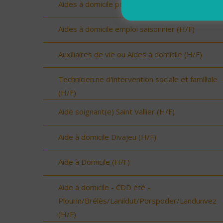
Aides à domicile pour renfort été (H/F)
Aides à domicile emploi saisonnier (H/F)
Auxiliaires de vie ou Aides à domicile (H/F)
Technicien.ne d'intervention sociale et familiale
(H/F)
Aide soignant(e) Saint Vallier (H/F)
Aide à domicile Divajeu (H/F)
Aide à Domicile (H/F)
Aide à domicile - CDD été -
Plourin/Brélès/Lanildut/Porspoder/Landunvez
(H/F)