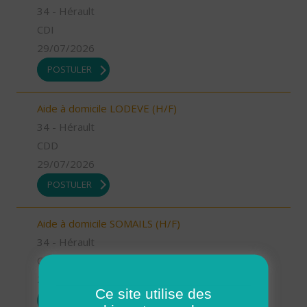
34 - Hérault
CDI
29/07/2026
POSTULER
Aide à domicile LODEVE (H/F)
34 - Hérault
CDD
29/07/2026
POSTULER
Aide à domicile SOMAILS (H/F)
34 - Hérault
CDI
29/07/2026
Ce site utilise des
POSTULER