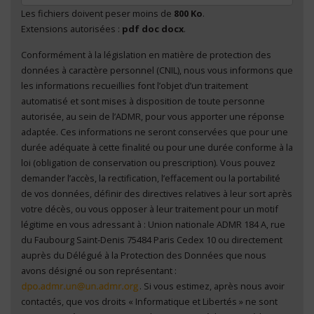
Les fichiers doivent peser moins de
800 Ko
.
Extensions autorisées :
pdf doc docx
.
Conformément à la législation en matière de protection des
En cliquant sur "Envoyer", je consens au traitement
données à caractère personnel (CNIL), nous vous informons que
de mes données à caractère personnel
*
les informations recueillies font l’objet d’un traitement
automatisé et sont mises à disposition de toute personne
autorisée, au sein de l’ADMR, pour vous apporter une réponse
adaptée. Ces informations ne seront conservées que pour une
durée adéquate à cette finalité ou pour une durée conforme à la
loi (obligation de conservation ou prescription). Vous pouvez
demander l’accès, la rectification, l’effacement ou la portabilité
de vos données, définir des directives relatives à leur sort après
votre décès, ou vous opposer à leur traitement pour un motif
légitime en vous adressant à : Union nationale ADMR 184 A, rue
du Faubourg Saint-Denis 75484 Paris Cedex 10 ou directement
auprès du Délégué à la Protection des Données que nous
avons désigné ou son représentant :
. Si vous estimez, après nous avoir
contactés, que vos droits « Informatique et Libertés » ne sont