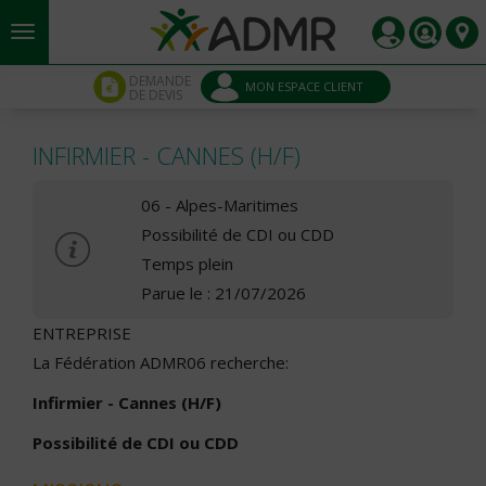
Aller au contenu principal
Panneau de gestion des cookies
DEMANDE
MON ESPACE CLIENT
DE DEVIS
INFIRMIER - CANNES (H/F)
06 - Alpes-Maritimes
Possibilité de CDI ou CDD
Temps plein
Parue le : 21/07/2026
ENTREPRISE
La Fédération ADMR06 recherche:
Infirmier - Cannes (H/F)
Possibilité de CDI ou CDD