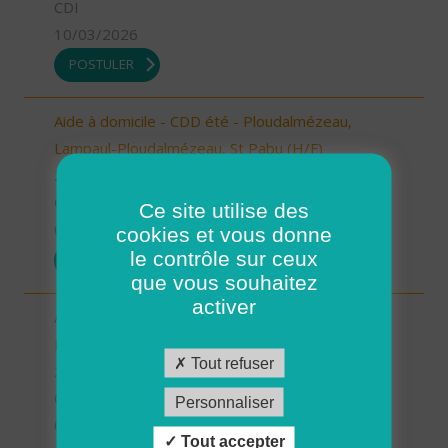
CDI
10/03/2026
POSTULER
Aide à domicile - CDD été - Ploudalmézeau,
Lampaul-Ploudalmézeau, St Pabu (H/F)
29 - Finistère
CDD
Ce site utilise des
05/03/2026
cookies et vous donne
le contrôle sur ceux
POSTULER
que vous souhaitez
activer
Aide à domicile - CDD été - Plouarzel/Lampaul-
Plouarzel/Ploumoguer (H/F)
Tout refuser
29 - Finistère
CDD
Personnaliser
05/03/2026
Tout accepter