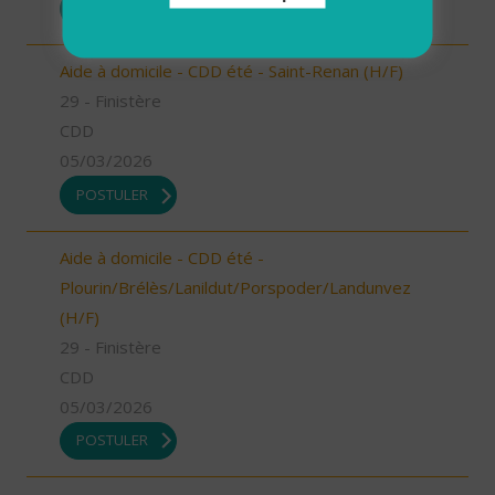
POSTULER
Aide à domicile - CDD été - Saint-Renan (H/F)
29 - Finistère
CDD
05/03/2026
POSTULER
Aide à domicile - CDD été -
Plourin/Brélès/Lanildut/Porspoder/Landunvez
(H/F)
29 - Finistère
CDD
05/03/2026
POSTULER