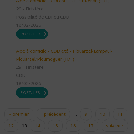
Aide à domicile - CDD ou CDI - St Renan (H/F)
29 - Finistère
Possibilité de CDI ou CDD
18/02/2026
POSTULER
Aide à domicile - CDD été - Plouarzel/Lampaul-
Plouarzel/Ploumoguer (H/F)
29 - Finistère
CDD
18/02/2026
POSTULER
« premier
‹ précédent
…
9
10
11
Pages
12
13
14
15
16
17
suivant ›