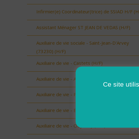
Infirmier(e) Coordinateur(trice) de SSIAD H/F (H
Assistant Ménager ST JEAN DE VEDAS (H/F)
Auxiliaire de vie sociale - Saint-Jean-D'Arvey
(73230) (H/F)
Auxiliaire de vie - Castets (H/F)
Auxiliaire de vie - Amou (H/F)
Ce site util
Auxiliaire de vie - Peyrehorade (H/F)
Auxiliaire de vie - Biscarrosse (H/F)
Auxiliaire de vie - Oeyreluy (H/F)