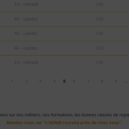
34 - Hérault
CDI
40 - Landes
CDI
40 - Landes
CDI
40 - Landes
CDI
34 - Hérault
CDI
1
2
3
4
5
6
7
8
9
…
ons sur nos métiers, nos formations, les bonnes raisons de rejoin
Rendez-vous sur "L'ADMR recrute près de chez vous".