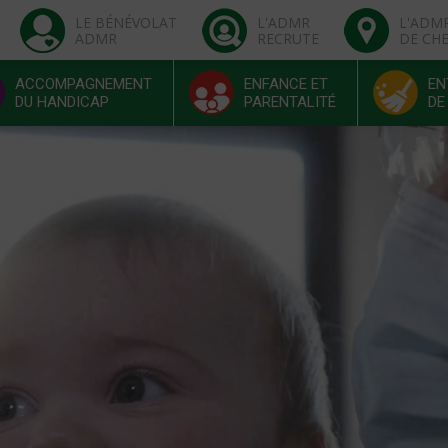
LE BÉNÉVOLAT
L'ADMR
L'ADM
ADMR
RECRUTE
DE CH
ACCOMPAGNEMENT
ENFANCE ET
EN
DU HANDICAP
PARENTALITÉ
DE