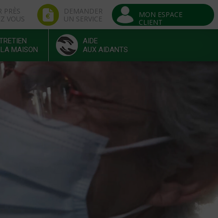
R PRÈS
DEMANDER
MON ESPACE
EZ VOUS
UN SERVICE
CLIENT
TRETIEN
AIDE
 LA MAISON
AUX AIDANTS