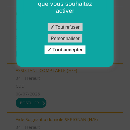
que vous souhaitez
activer
INTERVENANT.E A DOMICILE (CDI) - PLELAN LE
GRAND (H/F)
Tout refuser
35 - Ille-et-Vilaine
CDI
Personnaliser
09/07/2026
Tout accepter
POSTULER
ASSISTANT COMPTABLE (H/F)
34 - Hérault
CDD
08/07/2026
POSTULER
Aide Soignant à domicile SERIGNAN (H/F)
34 - Hérault