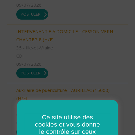
09/07/2026
POSTULER
INTERVENANT.E A DOMICILE - CESSON-VERN-
CHANTEPIE (H/F)
35 - Ille-et-Vilaine
CDI
09/07/2026
POSTULER
Auxiliaire de puériculture - AURILLAC (15000)
(H/F)
15 - Cantal
CDI
Ce site utilise des
09/07/2026
cookies et vous donne
le contrôle sur ceux
POSTULER