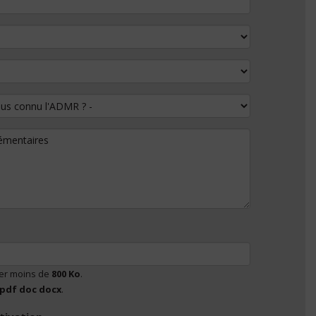
 connu l'ADMR ?
lémentaires
ser moins de
800 Ko
.
pdf doc docx
.