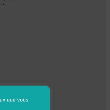
l *
ceux que vous