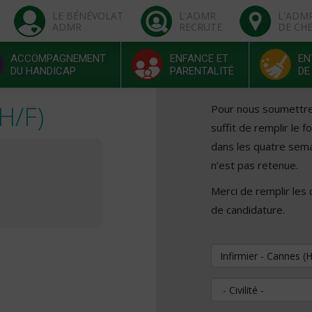
LE BÉNÉVOLAT
L'ADMR
L'ADM
ADMR
RECRUTE
DE CH
ACCOMPAGNEMENT
ENFANCE ET
EN
DU HANDICAP
PARENTALITÉ
DE
H/F)
Pour nous soumettre v
suffit de remplir le 
dans les quatre sema
n’est pas retenue.
Merci de remplir les
de candidature.
Vous souhaitez pos
Civilité