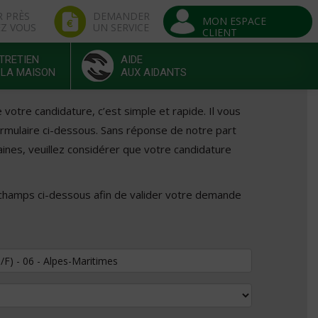
R PRÈS
DEMANDER
MON ESPACE
EZ VOUS
UN SERVICE
CLIENT
TRETIEN
AIDE
 LA MAISON
AUX AIDANTS
otre candidature, c’est simple et rapide. Il vous
formulaire ci-dessous. Sans réponse de notre part
ines, veuillez considérer que votre candidature
 champs ci-dessous afin de valider votre demande
tuler au poste de