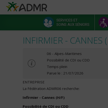
Aller au contenu principal
Panneau de gestion des cookies
SERVICES ET
SOINS AUX SÉNIORS
Menu principal
INFIRMIER - CANNES (
06 - Alpes-Maritimes
Possibilité de CDI ou CDD
Temps plein
Parue le : 21/07/2026
ENTREPRISE
La Fédération ADMR06 recherche:
Infirmier - Cannes (H/F)
Possibilité de CDI ou CDD