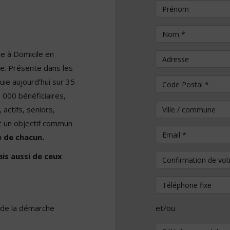
Prénom
Nom
*
e à Domicile en
Adresse
ile. Présente dans les
ie aujourd’hui sur 35
Code Postal
*
000 bénéficiaires,
Ville / commune
actifs, seniors,
c un objectif commun
Email
*
e de chacun.
is aussi de ceux
Confirmation de vo
Téléphone fixe
s de la démarche
et/ou
Téléphone mobile