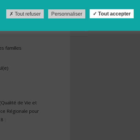
Tout refuser
Personnaliser
Tout accepter
es familles
l(e)
Qualité de Vie et
nce Régionale pour
8 :