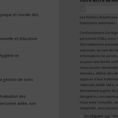
Votre lettre de mo
hysique et morale des
Les fichiers doivent pe
Extensions autorisées :
Conformément à la légis
En cliquant sur "E
ionnelle et éducative
personnel (CNIL), nous v
caractère personn
d’un traitement automatisé et sont mises à disposition de toute
autorisée, au sein de l
’hygiène et
informations ne seront 
ou pour une durée confor
Vous pouvez demander l’a
données, définir des dir
la gestion de soins
opposer à leur traitemen
nationale ADMR 184 A, r
directement auprès du 
’évaluation des
désigné ou son représe
nous avoir contactés, qu
 personne aidée, son
respectés, vous pouvez 
En cliquant sur "