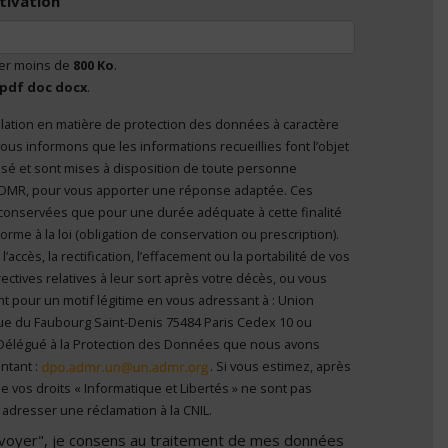
tivation
ser moins de
800 Ko
.
pdf doc docx
.
lation en matière de protection des données à caractère
nvoyer", je consens au traitement de mes données à
ous informons que les informations recueillies font l’objet
el
*
 personne
’ADMR, pour vous apporter une réponse adaptée. Ces
conservées que pour une durée adéquate à cette finalité
me à la loi (obligation de conservation ou prescription).
ccès, la rectification, l’effacement ou la portabilité de vos
ectives relatives à leur sort après votre décès, ou vous
t pour un motif légitime en vous adressant à : Union
ue du Faubourg Saint-Denis 75484 Paris Cedex 10 ou
Délégué à la Protection des Données que nous avons
ntant :
. Si vous estimez, après
e vos droits « Informatique et Libertés » ne sont pas
adresser une réclamation à la CNIL.
Envoyer", je consens au traitement de mes données