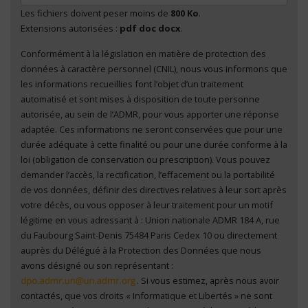
Les fichiers doivent peser moins de
800 Ko
.
Extensions autorisées :
pdf doc docx
.
Conformément à la législation en matière de protection des
En cliquant sur "Envoyer", je consens au traitement
données à caractère personnel (CNIL), nous vous informons que
de mes données à caractère personnel
*
les informations recueillies font l’objet d’un traitement
automatisé et sont mises à disposition de toute personne
autorisée, au sein de l’ADMR, pour vous apporter une réponse
adaptée. Ces informations ne seront conservées que pour une
durée adéquate à cette finalité ou pour une durée conforme à la
loi (obligation de conservation ou prescription). Vous pouvez
demander l’accès, la rectification, l’effacement ou la portabilité
de vos données, définir des directives relatives à leur sort après
votre décès, ou vous opposer à leur traitement pour un motif
légitime en vous adressant à : Union nationale ADMR 184 A, rue
du Faubourg Saint-Denis 75484 Paris Cedex 10 ou directement
auprès du Délégué à la Protection des Données que nous
avons désigné ou son représentant :
. Si vous estimez, après nous avoir
contactés, que vos droits « Informatique et Libertés » ne sont