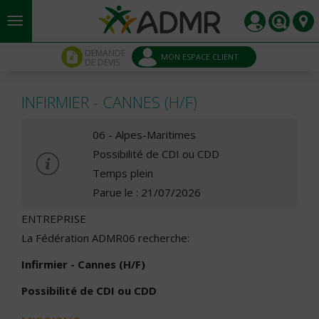
Aller au contenu principal
Panneau de gestion des cookies
DEMANDE
MON ESPACE CLIENT
DE DEVIS
INFIRMIER - CANNES (H/F)
06 - Alpes-Maritimes
Possibilité de CDI ou CDD
Temps plein
Parue le : 21/07/2026
ENTREPRISE
La Fédération ADMR06 recherche:
Infirmier - Cannes (H/F)
Possibilité de CDI ou CDD