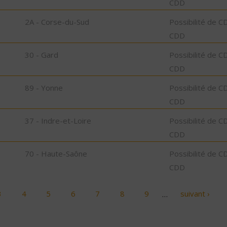
CDD
2A - Corse-du-Sud
Possibilité de C
CDD
30 - Gard
Possibilité de C
CDD
89 - Yonne
Possibilité de C
CDD
37 - Indre-et-Loire
Possibilité de C
CDD
70 - Haute-Saône
Possibilité de C
CDD
3
4
5
6
7
8
9
…
suivant ›