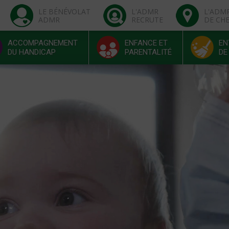
LE BÉNÉVOLAT
L'ADMR
L'ADM
ADMR
RECRUTE
DE CH
ACCOMPAGNEMENT
ENFANCE ET
EN
DU HANDICAP
PARENTALITÉ
DE