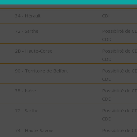
34 - Hérault
CDI
34 - Hérault
CDI
72 - Sarthe
Possibilité de C
CDD
2B - Haute-Corse
Possibilité de C
CDD
90 - Territoire de Belfort
Possibilité de C
CDD
38 - Isère
Possibilité de C
CDD
72 - Sarthe
Possibilité de C
CDD
74 - Haute-Savoie
Possibilité de C