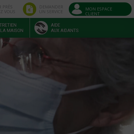
R PRÈS
DEMANDER
MON ESPACE
EZ VOUS
UN SERVICE
CLIENT
TRETIEN
AIDE
 LA MAISON
AUX AIDANTS