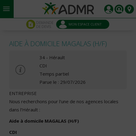
Aller au contenu principal
Panneau de gestion des cookies
DEMANDE
MON ESPACE CLIENT
DE DEVIS
AIDE À DOMICILE MAGALAS (H/F)
34 - Hérault
CDI
Temps partiel
Parue le : 29/07/2026
ENTREPRISE
Nous recherchons pour l'une de nos agences locales
dans l’Hérault :
Aide à domicile MAGALAS (H/F)
CDI