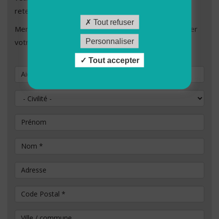
retenue.
Tout refuser
Merci de remplir les champs ci-dessous afin de valider
votre demande de candidature.
Personnaliser
Tout accepter
Vous souhaitez postuler au poste de
Civilité
Prénom
Nom
*
Adresse
Code Postal
*
Ville / commune