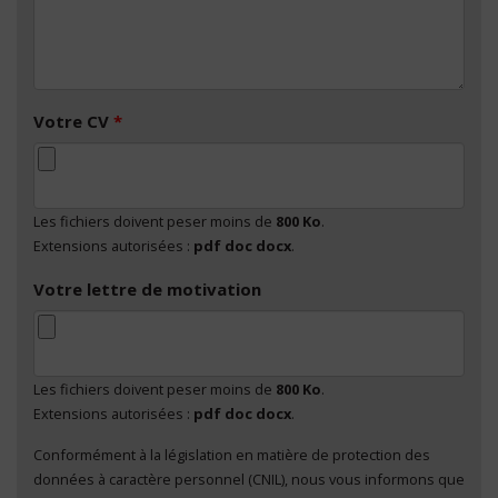
Votre CV
*
Les fichiers doivent peser moins de
800 Ko
.
Extensions autorisées :
pdf doc docx
.
Votre lettre de motivation
Les fichiers doivent peser moins de
800 Ko
.
Extensions autorisées :
pdf doc docx
.
Conformément à la législation en matière de protection des
En cliquant sur "Envoyer", je consens au traitement
données à caractère personnel (CNIL), nous vous informons que
de mes données à caractère personnel
*