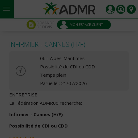
Aller au contenu principal
Panneau de gestion des cookies
DEMANDE
MON ESPACE CLIENT
DE DEVIS
INFIRMIER - CANNES (H/F)
06 - Alpes-Maritimes
Possibilité de CDI ou CDD
Temps plein
Parue le : 21/07/2026
ENTREPRISE
La Fédération ADMR06 recherche:
Infirmier - Cannes (H/F)
Possibilité de CDI ou CDD