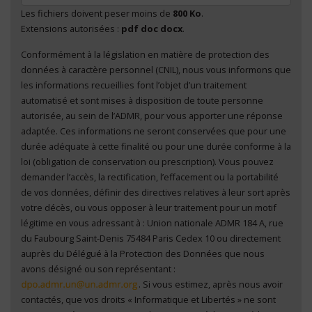
Les fichiers doivent peser moins de
800 Ko
.
Extensions autorisées :
pdf doc docx
.
Conformément à la législation en matière de protection des
En cliquant sur "Envoyer", je consens au traitement
données à caractère personnel (CNIL), nous vous informons que
de mes données à caractère personnel
*
les informations recueillies font l’objet d’un traitement
automatisé et sont mises à disposition de toute personne
autorisée, au sein de l’ADMR, pour vous apporter une réponse
adaptée. Ces informations ne seront conservées que pour une
durée adéquate à cette finalité ou pour une durée conforme à la
loi (obligation de conservation ou prescription). Vous pouvez
demander l’accès, la rectification, l’effacement ou la portabilité
de vos données, définir des directives relatives à leur sort après
votre décès, ou vous opposer à leur traitement pour un motif
légitime en vous adressant à : Union nationale ADMR 184 A, rue
du Faubourg Saint-Denis 75484 Paris Cedex 10 ou directement
auprès du Délégué à la Protection des Données que nous
avons désigné ou son représentant :
. Si vous estimez, après nous avoir
contactés, que vos droits « Informatique et Libertés » ne sont