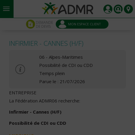
Aller au contenu principal
Panneau de gestion des cookies
DEMANDE
MON ESPACE CLIENT
DE DEVIS
INFIRMIER - CANNES (H/F)
06 - Alpes-Maritimes
Possibilité de CDI ou CDD
Temps plein
Parue le : 21/07/2026
ENTREPRISE
La Fédération ADMR06 recherche:
Infirmier - Cannes (H/F)
Possibilité de CDI ou CDD