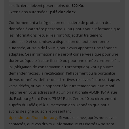
Les fichiers doivent peser moins de
800 Ko
.
Extensions autorisées :
pdf doc docx
.
Conformément à la législation en matière de protection des
En cliquant sur "Envoyer", je consens au traitement
données à caractère personnel (CNIL), nous vous informons que
de mes données à caractère personnel
*
les informations recueillies font l’objet d’un traitement
automatisé et sont mises à disposition de toute personne
autorisée, au sein de l’ADMR, pour vous apporter une réponse
adaptée. Ces informations ne seront conservées que pour une
durée adéquate à cette finalité ou pour une durée conforme à la
loi (obligation de conservation ou prescription). Vous pouvez
demander l’accès, la rectification, l’effacement ou la portabilité
de vos données, définir des directives relatives à leur sort après
votre décès, ou vous opposer à leur traitement pour un motif
légitime en vous adressant à : Union nationale ADMR 184 A, rue
du Faubourg Saint-Denis 75484 Paris Cedex 10 ou directement
auprès du Délégué à la Protection des Données que nous
avons désigné ou son représentant :
. Si vous estimez, après nous avoir
contactés, que vos droits « Informatique et Libertés » ne sont