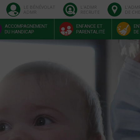
LE BÉNÉVOLAT
L'ADMR
L'ADM
ADMR
RECRUTE
DE CH
ACCOMPAGNEMENT
ENFANCE ET
EN
DU HANDICAP
PARENTALITÉ
DE