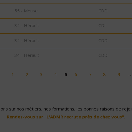
55 - Meuse
CDD
34 - Hérault
CDI
34 - Hérault
CDD
34 - Hérault
CDD
1
2
3
4
5
6
7
8
9
…
ons sur nos métiers, nos formations, les bonnes raisons de rejoin
Rendez-vous sur "L'ADMR recrute près de chez vous".