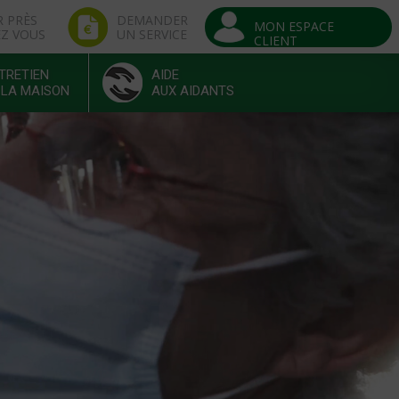
R PRÈS
DEMANDER
MON ESPACE
EZ VOUS
UN SERVICE
CLIENT
TRETIEN
AIDE
 LA MAISON
AUX AIDANTS