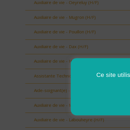
Auxiliaire de vie - Oeyreluy (H/F)
Auxiliaire de vie - Mugron (H/F)
Auxiliaire de vie - Pouillon (H/F)
Auxiliaire de vie - Dax (H/F)
Auxiliaire de vie - Hagetmau (H/F)
Ce site util
Assistante Technique - Beaufort (73034) (H/F)
Aide-soignant(e) - Aime (73210) (H/F)
Auxiliaire de vie - Mimizan (H/F)
Auxiliaire de vie - Labouheyre (H/F)