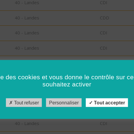
40 - Landes
CDI
40 - Landes
CDD
40 - Landes
CDI
40 - Landes
CDI
40 - Landes
CDI
ise des cookies et vous donne le contrôle sur 
73 - Savoie
CDI
souhaitez activer
73 - Savoie
CDI
Tout refuser
Personnaliser
Tout accepter
40 - Landes
CDI
40 - Landes
CDI