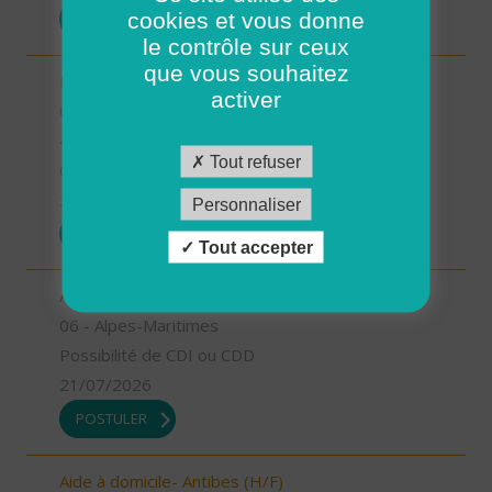
cookies et vous donne
POSTULER
le contrôle sur ceux
que vous souhaitez
Responsable de secteur sur Noyers sur Cher -
activer
CDD 2 mois Temps Plein (H/F)
41 - Loir-et-Cher
Tout refuser
CDD
23/07/2026
Personnaliser
POSTULER
Tout accepter
Aide à domicile - Grasse (H/F)
06 - Alpes-Maritimes
Possibilité de CDI ou CDD
21/07/2026
POSTULER
Aide à domicile- Antibes (H/F)