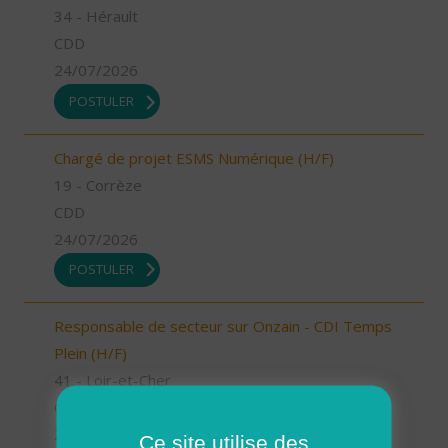
34 - Hérault
CDD
24/07/2026
POSTULER
Chargé de projet ESMS Numérique (H/F)
19 - Corrèze
CDD
24/07/2026
POSTULER
Responsable de secteur sur Onzain - CDI Temps
Plein (H/F)
41 - Loir-et-Cher
CDI
23/07/2026
Ce site utilise des