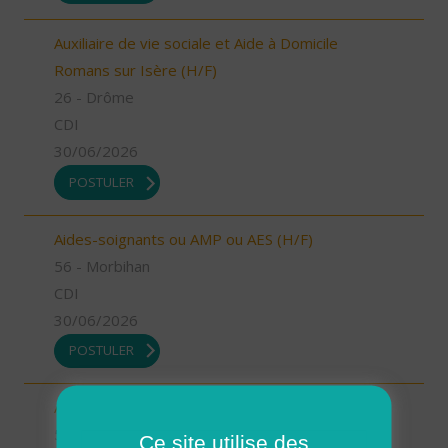
Auxiliaire de vie sociale et Aide à Domicile
Romans sur Isère (H/F)
26 - Drôme
CDI
30/06/2026
POSTULER
Aides-soignants ou AMP ou AES (H/F)
56 - Morbihan
CDI
30/06/2026
POSTULER
Aides à domicile (H/F)
56 - Morbihan
Ce site utilise des