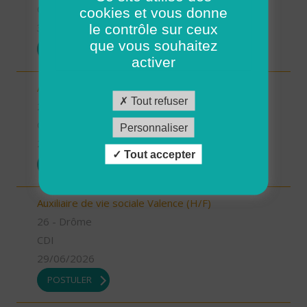
CDD
cookies et vous donne
le contrôle sur ceux
30/06/2026
que vous souhaitez
POSTULER
activer
Aide à domicile Saint Marcel les Valence (H/F)
Tout refuser
26 - Drôme
CDD
Personnaliser
29/06/2026
Tout accepter
POSTULER
Auxiliaire de vie sociale Valence (H/F)
26 - Drôme
CDI
29/06/2026
POSTULER