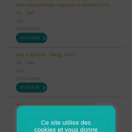
Aide-soignant/Aide-soignante à domicile (H/F)
18 - Cher
CDI
27/07/2026
POSTULER
Aide à domicile - Baugy (H/F)
18 - Cher
CDI
27/07/2026
POSTULER
Aide à domicile - Argent/Aubigny (H/F)
18 - Cher
CDI
Ce site utilise des
27/07/2026
cookies et vous donne