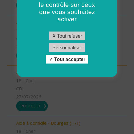
le contrôle sur ceux
POSTULER
que vous souhaitez
activer
Aide à domicile - Saint Martin d'Auxigny (H/F)
18 - Cher
Tout refuser
CDI
27/07/2026
Personnaliser
POSTULER
Tout accepter
Aide à domicile - Mehun sur Yèvre (H/F)
18 - Cher
CDI
27/07/2026
POSTULER
Aide à domicile - Bourges (H/F)
18 - Cher