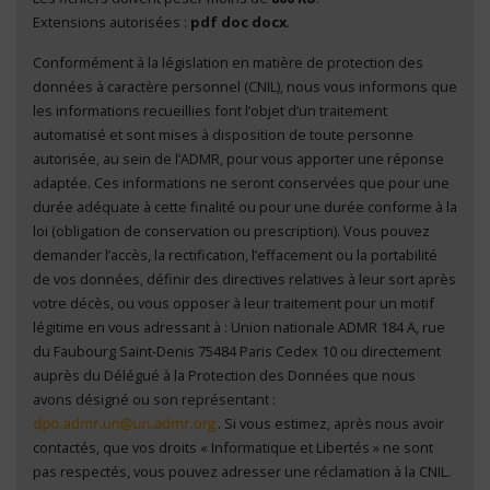
Extensions autorisées :
pdf doc docx
.
Conformément à la législation en matière de protection des
En cliquant sur "Envoyer", je consens au traitement
données à caractère personnel (CNIL), nous vous informons que
de mes données à caractère personnel
*
les informations recueillies font l’objet d’un traitement
automatisé et sont mises à disposition de toute personne
autorisée, au sein de l’ADMR, pour vous apporter une réponse
adaptée. Ces informations ne seront conservées que pour une
durée adéquate à cette finalité ou pour une durée conforme à la
loi (obligation de conservation ou prescription). Vous pouvez
demander l’accès, la rectification, l’effacement ou la portabilité
de vos données, définir des directives relatives à leur sort après
votre décès, ou vous opposer à leur traitement pour un motif
légitime en vous adressant à : Union nationale ADMR 184 A, rue
du Faubourg Saint-Denis 75484 Paris Cedex 10 ou directement
auprès du Délégué à la Protection des Données que nous
avons désigné ou son représentant :
. Si vous estimez, après nous avoir
contactés, que vos droits « Informatique et Libertés » ne sont
pas respectés, vous pouvez adresser une réclamation à la CNIL.