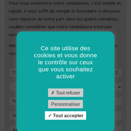
Pour nous soumettre votre candidature, c’est simple et
rapide. Il vous suffit de remplir le formulaire ci-dessous.
Sans réponse de notre part dans les quatre semaines,
veuillez considérer que votre candidature n’est pas
retenue.
Merci de remplir les champs ci-dessous afin de valider
Ce site utilise des
votre demande de candidature.
cookies et vous donne
le contrôle sur ceux
que vous souhaitez
Vous souhaitez postuler au poste de
activer
Civilité
Tout refuser
Prénom
Personnaliser
Nom
*
Tout accepter
Adresse