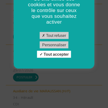
cookies et vous donne
le contrôle sur ceux
Auxiliaire de vie PEZENAS (H/F)
que vous souhaitez
34 - Hérault
activer
CDD
29/07/2026
Tout refuser
POSTULER
Personnaliser
Aide à domicile MARAUSSAN (H/F)
Tout accepter
34 - Hérault
CDI
29/07/2026
POSTULER
Auxiliaire de vie MARAUSSAN (H/F)
34 - Hérault
CDI