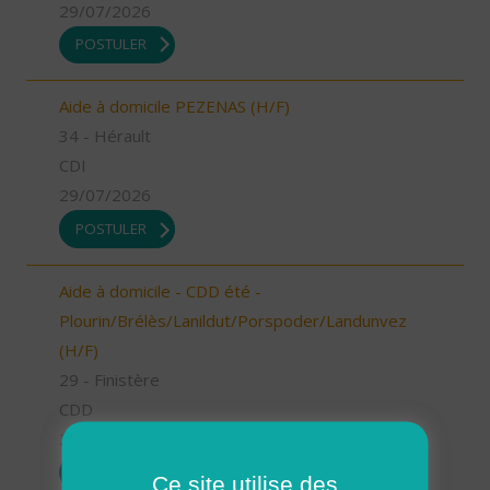
29/07/2026
POSTULER
Aide à domicile PEZENAS (H/F)
34 - Hérault
CDI
29/07/2026
POSTULER
Aide à domicile - CDD été -
Plourin/Brélès/Lanildut/Porspoder/Landunvez
(H/F)
29 - Finistère
CDD
29/07/2026
POSTULER
Ce site utilise des