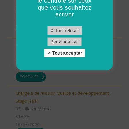
le contrôle sur ceux
26 - Drôme
que vous souhaitez
CDD
activer
13/07/2026
POSTULER
Tout refuser
Personnaliser
Infirmier référent (H/F)
26 - Drôme
Tout accepter
CDI
10/07/2026
POSTULER
Chargé.e de mission Qualité et développement -
Stage (H/F)
35 - Ille-et-Vilaine
STAGE
10/07/2026