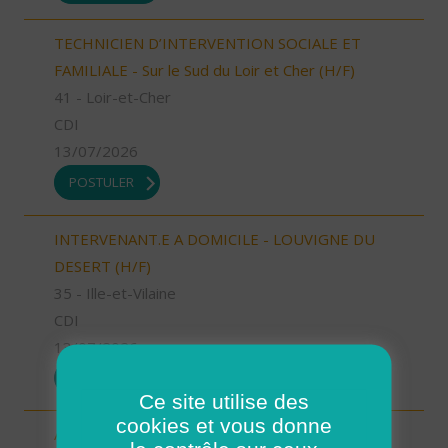
TECHNICIEN D’INTERVENTION SOCIALE ET
FAMILIALE - Sur le Sud du Loir et Cher (H/F)
41 - Loir-et-Cher
CDI
13/07/2026
POSTULER
INTERVENANT.E A DOMICILE - LOUVIGNE DU
DESERT (H/F)
35 - Ille-et-Vilaine
CDI
13/07/2026
POSTULER
Ce site utilise des
cookies et vous donne
Aide à domicile Cléon d'Andran (H/F)