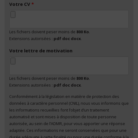
Votre CV
*
Les fichiers doivent peser moins de
800 Ko
.
Extensions autorisées :
pdf doc docx
.
Votre lettre de motivation
Les fichiers doivent peser moins de
800 Ko
.
Extensions autorisées :
pdf doc docx
.
Conformément à la législation en matière de protection des
En cliquant sur "Envoyer", je consens au traitement
données à caractère personnel (CNIL), nous vous informons que
de mes données à caractère personnel
*
les informations recueillies font l’objet d’un traitement
automatisé et sont mises à disposition de toute personne
autorisée, au sein de l’ADMR, pour vous apporter une réponse
adaptée. Ces informations ne seront conservées que pour une
durée adéquate à cette finalité ou pour une durée conforme à la