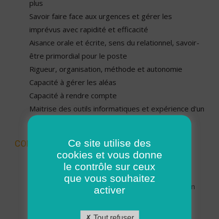
plus
Savoir faire face aux urgences et gérer les
imprévus avec rapidité et efficacité
Aisance orale et écrite, sens du relationnel, savoir-
être primordial pour le poste
Rigueur, organisation, méthode et autonomie
Capacité à gérer les aléas
Capacité à rendre compte
Maitrise des outils informatiques et expérience d'un
logiciel de planification
Ce site utilise des
CONDITIONS
cookies et vous donne
CDI
le contrôle sur ceux
Temps plein
que vous souhaitez
Rémunération selon la catégorie de la convention
activer
collective de la branche de l'aide, de
l'accompagnement, des soins et des services à
Tout refuser