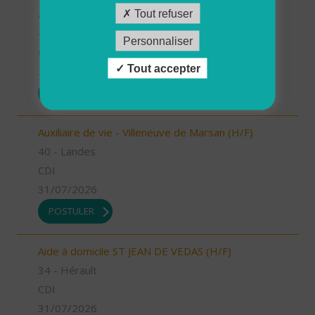
Auxiliaire de vie - Labouheyre (H/F)
Tout refuser
40 - Landes
Personnaliser
CDI
Tout accepter
31/07/2026
POSTULER
Auxiliaire de vie - Villeneuve de Marsan (H/F)
40 - Landes
CDI
31/07/2026
POSTULER
Aide à domicile ST JEAN DE VEDAS (H/F)
34 - Hérault
CDI
31/07/2026