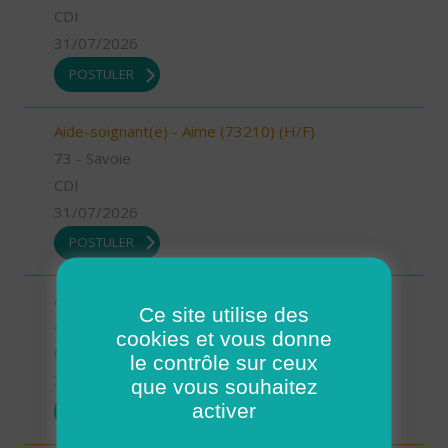
CDI
31/07/2026
POSTULER
Aide-soignant(e) - Aime (73210) (H/F)
73 - Savoie
CDI
31/07/2026
POSTULER
Auxiliaire de vie - Mimizan (H/F)
Ce site utilise des
40 - Landes
cookies et vous donne
CDI
le contrôle sur ceux
31/07/2026
que vous souhaitez
activer
POSTULER