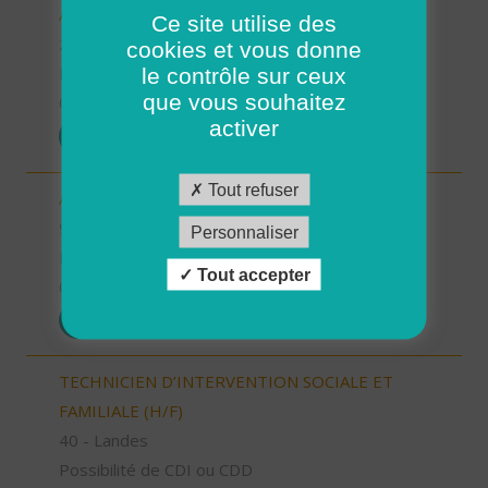
AUXILIAIRE DE VIE SOCIALE (H/F)
Ce site utilise des
29 - Finistère
cookies et vous donne
le contrôle sur ceux
Possibilité de CDI ou CDD
que vous souhaitez
01/08/2026
activer
POSTULER
Tout refuser
AIDE SOIGNANT (H/F)
91 - Essonne
Personnaliser
Possibilité de CDI ou CDD
Tout accepter
01/08/2026
POSTULER
TECHNICIEN D’INTERVENTION SOCIALE ET
FAMILIALE (H/F)
40 - Landes
Possibilité de CDI ou CDD