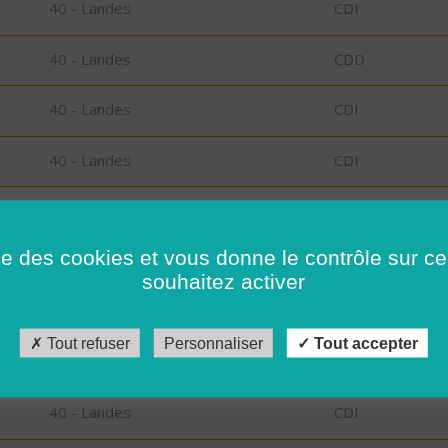
40 - Landes
CDI
40 - Landes
CDD
40 - Landes
CDI
40 - Landes
CDI
40 - Landes
CDI
ise des cookies et vous donne le contrôle sur 
73 - Savoie
CDI
souhaitez activer
73 - Savoie
CDI
Tout refuser
Personnaliser
Tout accepter
40 - Landes
CDI
40 - Landes
CDI