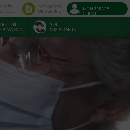
R PRÈS
DEMANDER
MON ESPACE
EZ VOUS
UN SERVICE
CLIENT
TRETIEN
AIDE
 LA MAISON
AUX AIDANTS