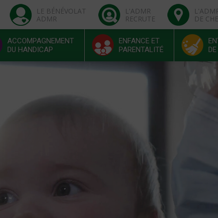
LE BÉNÉVOLAT
L'ADMR
L'ADM
ADMR
RECRUTE
DE CH
ACCOMPAGNEMENT
ENFANCE ET
EN
DU HANDICAP
PARENTALITÉ
DE