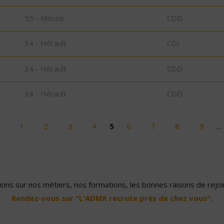
55 - Meuse
CDD
34 - Hérault
CDI
34 - Hérault
CDD
34 - Hérault
CDD
1
2
3
4
5
6
7
8
9
…
ons sur nos métiers, nos formations, les bonnes raisons de rejoin
Rendez-vous sur "L'ADMR recrute près de chez vous".