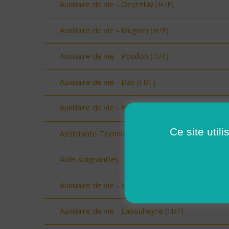
Auxiliaire de vie - Oeyreluy (H/F)
Auxiliaire de vie - Mugron (H/F)
Auxiliaire de vie - Pouillon (H/F)
Auxiliaire de vie - Dax (H/F)
Auxiliaire de vie - Hagetmau (H/F)
Ce site util
Assistante Technique - Beaufort (73034) (H/F)
Aide-soignant(e) - Aime (73210) (H/F)
Auxiliaire de vie - Mimizan (H/F)
Auxiliaire de vie - Labouheyre (H/F)