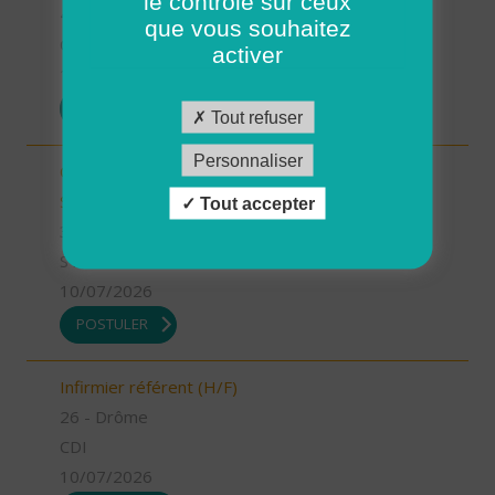
le contrôle sur ceux
41 - Loir-et-Cher
que vous souhaitez
CDI
activer
13/07/2026
POSTULER
Tout refuser
Personnaliser
Chargé.e de mission Qualité et développement -
Stage (H/F)
Tout accepter
35 - Ille-et-Vilaine
STAGE
10/07/2026
POSTULER
Infirmier référent (H/F)
26 - Drôme
CDI
10/07/2026