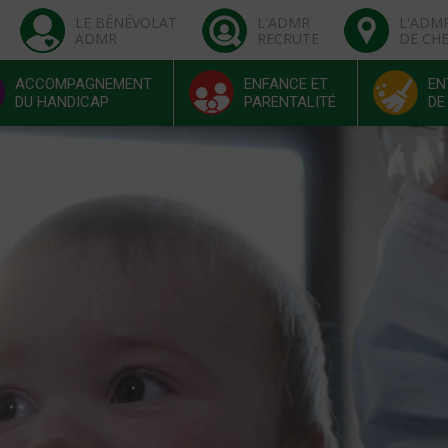
LE BÉNÉVOLAT
L'ADMR
L'ADM
ADMR
RECRUTE
DE CH
ACCOMPAGNEMENT
ENFANCE ET
EN
DU HANDICAP
PARENTALITÉ
DE