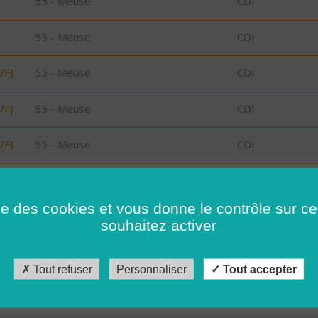
55 - Meuse
CDI
55 - Meuse
CDI
/F)
55 - Meuse
CDI
/F)
55 - Meuse
CDI
/F)
55 - Meuse
CDI
/F)
55 - Meuse
CDI
ise des cookies et vous donne le contrôle sur 
/F)
55 - Meuse
CDI
souhaitez activer
29 - Finistère
CDD
Tout refuser
Personnaliser
Tout accepter
29 - Finistère
CDI