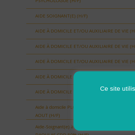
PSYCHOLOGUE (H/F)
AIDE SOIGNANT(E) (H/F)
AIDE À DOMICILE ET/OU AUXILIAIRE DE VIE (H
AIDE À DOMICILE ET/OU AUXILIAIRE DE VIE (H
AIDE À DOMICILE ET/OU AUXILIAIRE DE VIE (H
AIDE À DOMICILE ET/OU AUXILIAIRE DE VIE (H
Ce site util
AIDE À DOMICILE ET/OU AUXILIAIRE DE VIE (H
Aide à domicile PLOUGASTEL-DAOULAS- CDD
AOUT (H/F)
Aide-Soignant(e) à Domicile PLOUGASTEL-
DAOULAS CDD 80% (H/F)