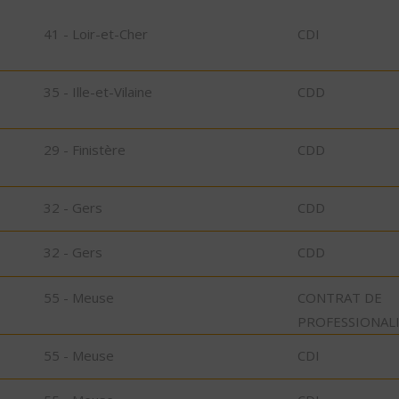
41 - Loir-et-Cher
CDI
35 - Ille-et-Vilaine
CDD
29 - Finistère
CDD
32 - Gers
CDD
32 - Gers
CDD
55 - Meuse
CONTRAT DE
PROFESSIONAL
55 - Meuse
CDI