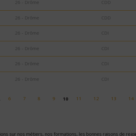
26 - Drôme
CDD
26 - Drôme
CDD
26 - Drôme
CDI
26 - Drôme
CDI
26 - Drôme
CDI
26 - Drôme
CDI
…
6
7
8
9
10
11
12
13
14
ons sur nos métiers, nos formations, les bonnes raisons de rejoin