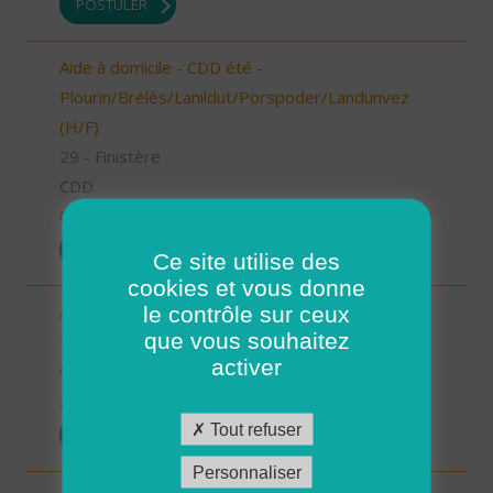
POSTULER
Aide à domicile - CDD été -
Plourin/Brélès/Lanildut/Porspoder/Landunvez
(H/F)
29 - Finistère
CDD
05/03/2026
POSTULER
Ce site utilise des
cookies et vous donne
le contrôle sur ceux
Auxiliaire de vie sociale - Les Bauges (73) (H/F)
que vous souhaitez
73 - Savoie
activer
CDI
23/02/2026
Tout refuser
POSTULER
Personnaliser