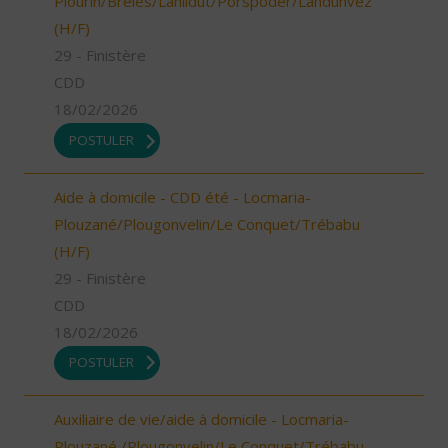
Plourin/Brélès/Lanildut/Porspoder/Landunvez
(H/F)
29 - Finistère
CDD
18/02/2026
POSTULER
Aide à domicile - CDD été - Locmaria-
Plouzané/Plougonvelin/Le Conquet/Trébabu
(H/F)
29 - Finistère
CDD
18/02/2026
POSTULER
Auxiliaire de vie/aide à domicile - Locmaria-
Plouzané /Plougonvelin/Le Conquet/Trébabu -