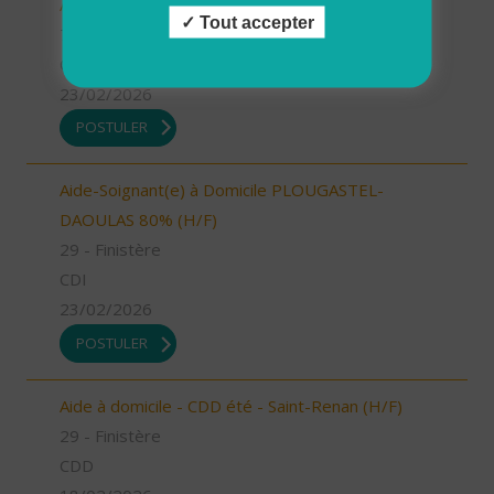
Aide à domicile - Les Bauges (73) (H/F)
Tout accepter
73 - Savoie
CDI
23/02/2026
POSTULER
Aide-Soignant(e) à Domicile PLOUGASTEL-
DAOULAS 80% (H/F)
29 - Finistère
CDI
23/02/2026
POSTULER
Aide à domicile - CDD été - Saint-Renan (H/F)
29 - Finistère
CDD