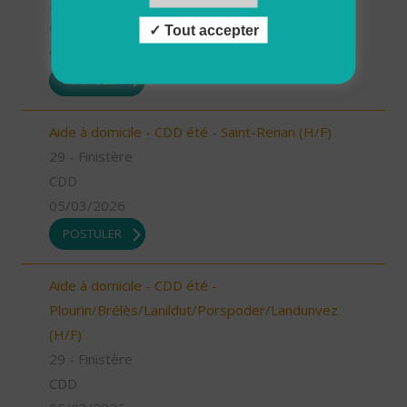
29 - Finistère
CDD
Tout accepter
05/03/2026
POSTULER
Aide à domicile - CDD été - Saint-Renan (H/F)
29 - Finistère
CDD
05/03/2026
POSTULER
Aide à domicile - CDD été -
Plourin/Brélès/Lanildut/Porspoder/Landunvez
(H/F)
29 - Finistère
CDD