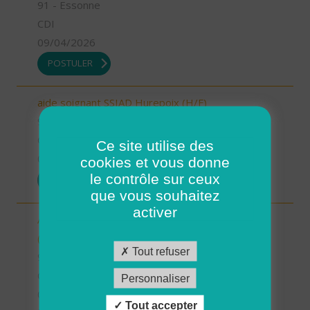
91 - Essonne
CDI
09/04/2026
POSTULER
aide soignant SSIAD Hurepoix (H/F)
91 - Essonne
CDI
Ce site utilise des
09/04/2026
cookies et vous donne
le contrôle sur ceux
POSTULER
que vous souhaitez
activer
Aide à domicile - ADMR du Canton de Limours
(H/F)
Tout refuser
91 - Essonne
CDI
Personnaliser
09/04/2026
Tout accepter