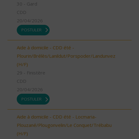
30 - Gard
CDD
20/04/2026
POSTULER
Aide à domicile - CDD été -
Plourin/Brélès/Lanildut/Porspoder/Landunvez
(H/F)
29 - Finistère
CDD
20/04/2026
POSTULER
Aide à domicile - CDD été - Locmaria-
Plouzané/Plougonvelin/Le Conquet/Trébabu
(H/F)