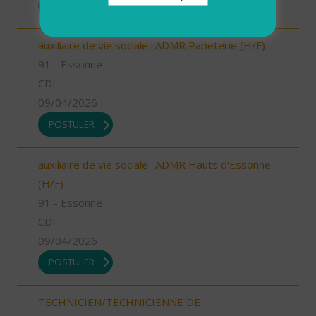
POSTULER
auxiliaire de vie sociale- ADMR Papeterie (H/F)
91 - Essonne
CDI
09/04/2026
POSTULER
auxiliaire de vie sociale- ADMR Hauts d'Essonne
(H/F)
91 - Essonne
CDI
09/04/2026
POSTULER
TECHNICIEN/TECHNICIENNE DE