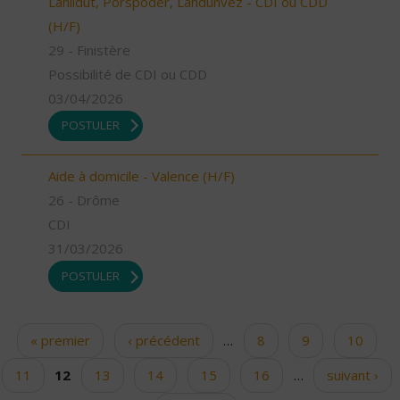
Lanildut, Porspoder, Landunvez - CDI ou CDD
(H/F)
29 - Finistère
Possibilité de CDI ou CDD
03/04/2026
POSTULER
Aide à domicile - Valence (H/F)
26 - Drôme
CDI
31/03/2026
POSTULER
« premier
‹ précédent
…
8
9
10
Pages
11
12
13
14
15
16
…
suivant ›