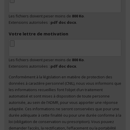
Les fichiers doivent peser moins de
800 Ko
.
Extensions autorisées :
pdf doc docx
.
Votre lettre de motivation
Les fichiers doivent peser moins de
800 Ko
.
Extensions autorisées :
pdf doc docx
.
Conformément à la législation en matière de protection des
En cliquant sur "Envoyer", je consens au traitement
données à caractère personnel (CNIL), nous vous informons que
de mes données à caractère personnel
*
les informations recueillies font l’objet d’un traitement
automatisé et sont mises à disposition de toute personne
autorisée, au sein de l’ADMR, pour vous apporter une réponse
adaptée. Ces informations ne seront conservées que pour une
durée adéquate à cette finalité ou pour une durée conforme à la
loi (obligation de conservation ou prescription). Vous pouvez
demander l’accès, la rectification, l’effacement ou la portabilité