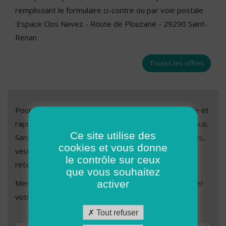
remplissant le formulaire ci-contre ou par voie postale
:Espace Clos Nevez - Route de Plouzané - 29290 Saint-
Renan
Toutes les offres
Pour nous soumettre votre candidature, c’est simple et
rapide. Il vous suffit de remplir le formulaire ci-dessous.
Ce site utilise des
Sans réponse de notre part dans les quatre semaines,
cookies et vous donne
veuillez considérer que votre candidature n’est pas
le contrôle sur ceux
retenue.
que vous souhaitez
Merci de remplir les champs ci-dessous afin de valider
activer
votre demande de candidature.
Tout refuser