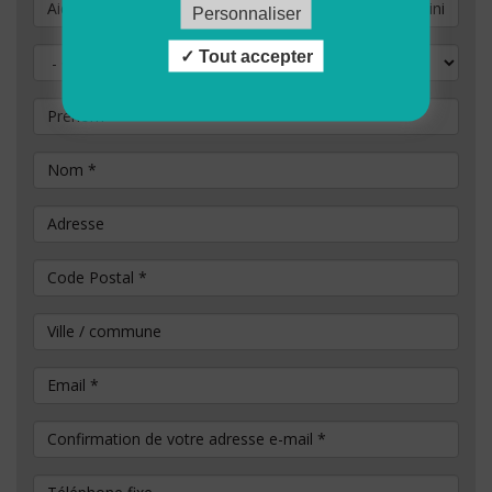
Vous souhaitez postuler au poste de
Personnaliser
Civilité
Tout accepter
Prénom
Nom
*
Adresse
Code Postal
*
Ville / commune
Email
*
Confirmation de votre adresse e-mail
*
Téléphone fixe