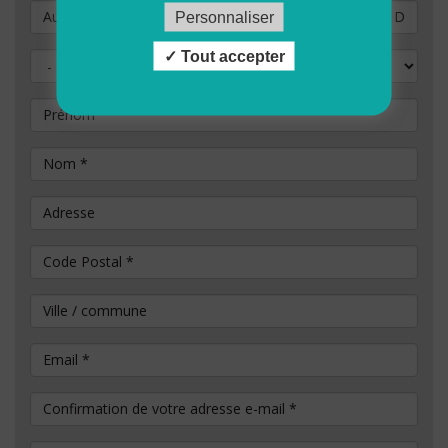
Vous souhaitez postuler au poste de
Personnaliser
Tout accepter
Civilité
Prénom
Nom
*
Adresse
Code Postal
*
Ville / commune
Email
*
Confirmation de votre adresse e-mail
*