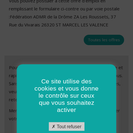
Vous pouvez postuler à cette offre d'emploi en
remplissant le formulaire ci-contre ou par voie postale
:Fédération ADMR de la Drôme ZA Les Roussets, 37
Rue du Vivarais 26320 ST MARCEL LES VALENCE
Toutes les offres
Pour nous soumettre votre candidature, c’est simple et
rapide. Il vous suffit de remplir le formulaire ci-dessous.
Ce site utilise des
Sans réponse de notre part dans les quatre semaines,
cookies et vous donne
veuillez considérer que votre candidature n’est pas
le contrôle sur ceux
retenue.
que vous souhaitez
activer
Merci de remplir les champs ci-dessous afin de valider
votre demande de candidature.
Tout refuser