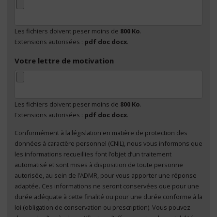
Les fichiers doivent peser moins de
800 Ko
.
Extensions autorisées :
pdf doc docx
.
Votre lettre de motivation
Les fichiers doivent peser moins de
800 Ko
.
Extensions autorisées :
pdf doc docx
.
Conformément à la législation en matière de protection des
En cliquant sur "Envoyer", je consens au traitement
données à caractère personnel (CNIL), nous vous informons que
de mes données à caractère personnel
*
les informations recueillies font l’objet d’un traitement
automatisé et sont mises à disposition de toute personne
autorisée, au sein de l’ADMR, pour vous apporter une réponse
adaptée. Ces informations ne seront conservées que pour une
durée adéquate à cette finalité ou pour une durée conforme à la
loi (obligation de conservation ou prescription). Vous pouvez