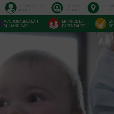
LE BÉNÉVOLAT
L'ADMR
L'ADM
ADMR
RECRUTE
DE CH
ACCOMPAGNEMENT
ENFANCE ET
EN
DU HANDICAP
PARENTALITÉ
DE