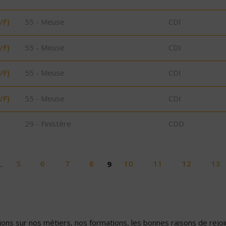
/F)
55 - Meuse
CDI
/F)
55 - Meuse
CDI
/F)
55 - Meuse
CDI
/F)
55 - Meuse
CDI
29 - Finistère
CDD
…
5
6
7
8
9
10
11
12
13
ons sur nos métiers, nos formations, les bonnes raisons de rejoin