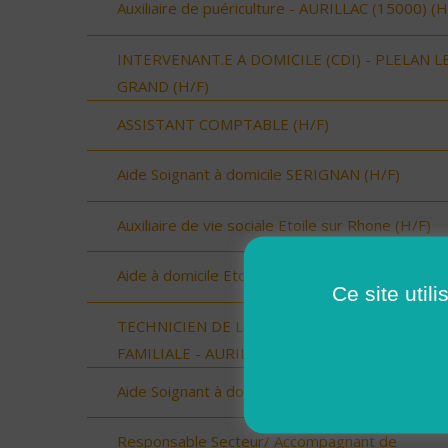
Auxiliaire de puériculture - AURILLAC (15000) (H
INTERVENANT.E A DOMICILE (CDI) - PLELAN L
GRAND (H/F)
ASSISTANT COMPTABLE (H/F)
Aide Soignant à domicile SERIGNAN (H/F)
Auxiliaire de vie sociale Etoile sur Rhone (H/F)
Aide à domicile Etoile sur Rhône (H/F)
Ce site util
TECHNICIEN DE L'INTERVENTION SOCIALE ET
FAMILIALE - AURILLAC (15000) (H/F)
Aide Soignant à domicile SERIGNAN (H/F)
Responsable Secteur/ Accompagnant de