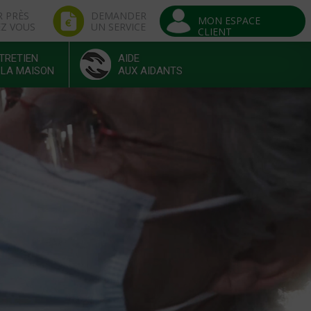
R PRÈS
DEMANDER
MON ESPACE
EZ VOUS
UN SERVICE
CLIENT
TRETIEN
AIDE
 LA MAISON
AUX AIDANTS