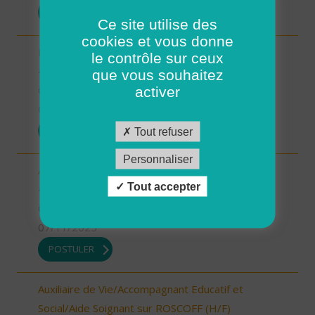
POSTULER
Ce site utilise des
cookies et vous donne
Responsable du développement (H/F)
le contrôle sur ceux
46 - Lot
que vous souhaitez
CDI
activer
07/11/2025
POSTULER
Tout refuser
Personnaliser
Aide à domicile Limogne (H/F)
Tout accepter
46 - Lot
CDI
07/11/2025
POSTULER
Auxiliaire de Vie/Accompagnant Educatif et
Social/Aide Soignant sur ROSCOFF (H/F)