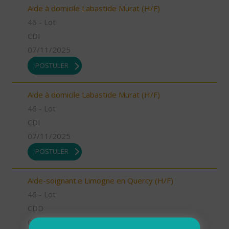
Aide à domicile Labastide Murat (H/F)
46 - Lot
CDI
07/11/2025
POSTULER
Aide à domicile Labastide Murat (H/F)
46 - Lot
CDI
07/11/2025
POSTULER
Aide-soignant.e Limogne en Quercy (H/F)
46 - Lot
CDD
07/11/2025