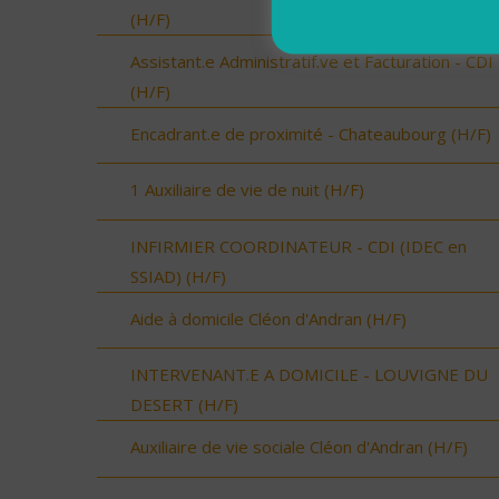
(H/F)
Assistant.e Administratif.ve et Facturation - CDI
(H/F)
Encadrant.e de proximité - Chateaubourg (H/F)
1 Auxiliaire de vie de nuit (H/F)
INFIRMIER COORDINATEUR - CDI (IDEC en
SSIAD) (H/F)
Aide à domicile Cléon d'Andran (H/F)
INTERVENANT.E A DOMICILE - LOUVIGNE DU
DESERT (H/F)
Auxiliaire de vie sociale Cléon d'Andran (H/F)