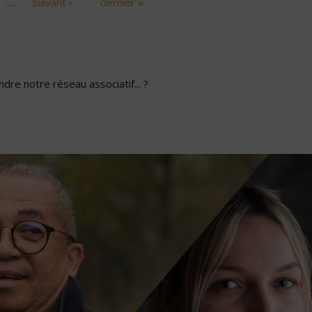
…
suivant ›
dernier »
dre notre réseau associatif... ?