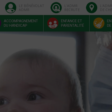
LE BÉNÉVOLAT
L'ADMR
L'ADM
ADMR
RECRUTE
DE CH
ACCOMPAGNEMENT
ENFANCE ET
EN
DU HANDICAP
PARENTALITÉ
DE