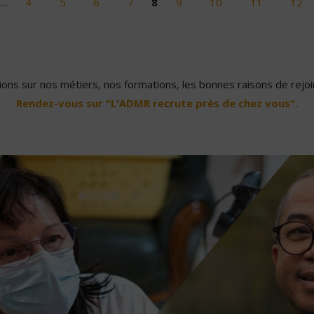
…
4
5
6
7
8
9
10
11
12
ons sur nos métiers, nos formations, les bonnes raisons de rejoin
Rendez-vous sur "L'ADMR recrute près de chez vous".