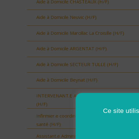
Aide à Domicile CHASTEAUX (H/F)
Aide à Domicile Neuvic (H/F)
Aide à Domicile Marcillac La Croisille (H/F)
Aide à Domicile ARGENTAT (H/F)
Aide à Domicile SECTEUR TULLE (H/F)
Aide à Domicile Beynat (H/F)
INTERVENANT.E A DOMICILE - VAL COUESNO
(H/F)
Ce site util
Infirmier.e coordinateur.rice / Chargé.e de missi
santé (H/F)
Assistant.e Administratif.ve et Facturation - CD