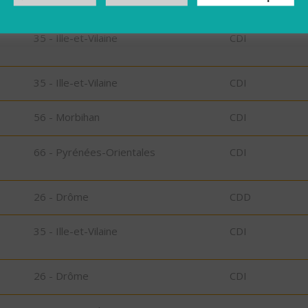
35 - Ille-et-Vilaine
CDI
35 - Ille-et-Vilaine
CDI
56 - Morbihan
CDI
66 - Pyrénées-Orientales
CDI
26 - Drôme
CDD
35 - Ille-et-Vilaine
CDI
26 - Drôme
CDI